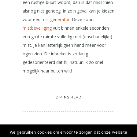
een rustige buurt woont, dan is dat misschien
alsnog niet genoeg. In zo'n geval kan je kiezen
voor een
mistgenerator
. Deze soort
mistbeveiliging
vult binnen enkele seconden
een grote ruimte volledig met (onschadelijke)
mist. Je kan letterlijk geen hand meer voor
ogen zien. De inbreker is zodanig
gedesoriënteerd dat hij natuurlijk zo snel
mogelijk naar buiten wilt!
2 MINS READ
We gebruiken cookies om ervoor te zorgen dat onze website
NEXT POST