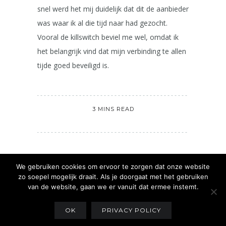
snel werd het mij duidelijk dat dit de aanbieder
was waar ik al die tijd naar had gezocht.
Vooral de killswitch beviel me wel, omdat ik
het belangrijk vind dat mijn verbinding te allen
tijde goed beveiligd is.
3 MINS READ
We gebruiken cookies om ervoor te zorgen dat onze website
NEXT POST
PREVIOUS POST
zo soepel mogelijk draait. Als je doorgaat met het gebruiken
van de website, gaan we er vanuit dat ermee instemt.
OK
PRIVACY POLICY