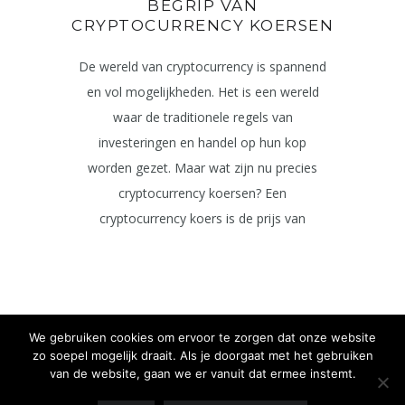
BEGRIP VAN
CRYPTOCURRENCY KOERSEN
De wereld van cryptocurrency is spannend
en vol mogelijkheden. Het is een wereld
waar de traditionele regels van
investeringen en handel op hun kop
worden gezet. Maar wat zijn nu precies
cryptocurrency koersen? Een
cryptocurrency koers is de prijs van
We gebruiken cookies om ervoor te zorgen dat onze website
zo soepel mogelijk draait. Als je doorgaat met het gebruiken
1
2
3
4
5
van de website, gaan we er vanuit dat ermee instemt.
6